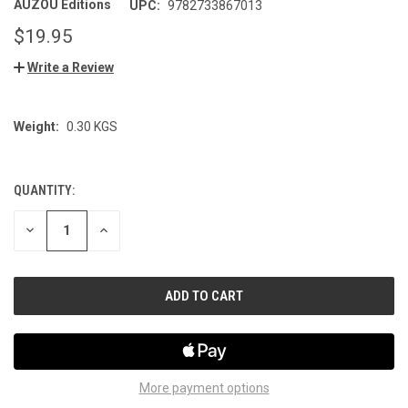
AUZOU Editions
UPC:
9782733867013
$19.95
Write a Review
Weight:
0.30 KGS
QUANTITY:
CURRENT
STOCK:
DECREASE
INCREASE
QUANTITY
QUANTITY
OF
OF
UNDEFINED
UNDEFINED
More payment options